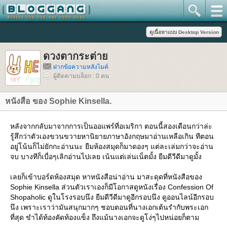
ดวงตากระต่า
ฝากข้อความหลังไมค์
ผู้ติดตามบล็อก : 0 คน
หนังสือ ของ Sophie Kinsella.
หลังจากกลับมาจากการเป็นออแพร์ที่อเมริกา ตอนนี้สองเดือนกว่าล่ะ
รู้สึกว่าตัวเองขวนขวายหานิยายภาษาอังกฤษมาอ่านเหลือเกิน ทีตอน
อยู่โน้นก็ไม่ยักกะอ่านนะ ยืมห้องสมุดก็มาดองๆ แต่ละเล่มกว่าจะอ่าน
จบ บางทีก็เบื่อๆเลิกอ่านไปเลย เน้นแต่เล่นเน็ตมั้ง ยืมดีวีดีมาดูมั้ง
เลยก็เข้าบอร์ดห้องสมุด หาหนังสือน่าอ่าน มาสะดุดที่หนังสือของ
Sophie Kinsella ส่วนตัวเราเองก็มีโอกาสดูหนังเรื่อง Confession Of
Shopaholic ดูในโรงรอบนึง ยืมดีวีดีมาดูอีกรอบนึง ดูออนไลน์อีกรอบ
นึง เพราะเราว่ามันสนุกมากๆ ชอบตอนที่นางเอกเต้นรำกับพระเอก
ที่สุด ขำได้ท้องคัดท้องแข็ง ถึงแม้นางเอกจะดูโง่ๆไปหน่อยก็ตาม