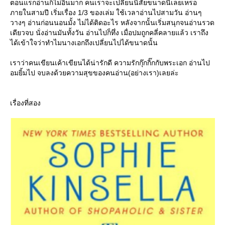
ตอนแรกอ่านก็ไม่อินมาก คนเราจะเปลี่ยนนิสัยขนาดนี้เลยเหรอ
ภายในสามปี เริ่มเรื่อง 1/3 ของเล่ม ใช้เวลาอ่านไปสามวัน อ่านๆ
วางๆ อ่านก่อนนอนมั้ง ไม่ได้ติดอะไร หลังจากนั้นเริ่มสนุกจนอ่านรวด
เดียวจบ นั่งอ่านมันทั้งวัน อ่านไปก็ทึ่ง เมื่อปมถูกคลี่คลายแล้ว เราถึง
ได้เข้าใจว่าทำไมนางเอกถึงเปลี่ยนไปได้ขนาดนั้น
เราว่าคนเขียนเค้าเขียนได้น่ารักดี ความรักกุ๊กกิ๊กกับพระเอก อ่านไป
อมยิ้มไป จบลงด้วยความสุขของคนอ่าน(อย่างเรา)เลยล่ะ
เรื่องที่สอง