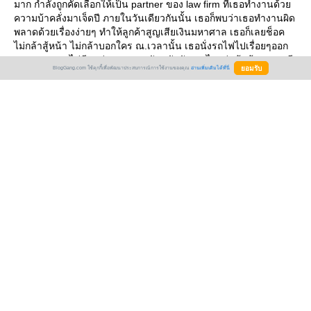
มาก กำลังถูกคัดเลือกให้เป็น partner ของ law firm ที่เธอทำงานด้ว
ความบ้าคลั่งมาเจ็ดปี ภายในวันเดียวกันนั้น เธอก็พบว่าเธอทำงานผิด
พลาดด้วยเรื่องง่ายๆ ทำให้ลูกค้าสูญเสียเงินมหาศาล เธอก็เลยช็อค
ไม่กล้าสู้หน้า ไม่กล้าบอกใคร ณ.เวลานั้น เธอนั่งรถไฟไปเรื่อยๆออก
นอกลอนดอนไม่มีจุดมุ่งหมาย จนจับพลัดจับพลู ไปอยู่หน้าบ้านเศรษฐี
BlogGang.com ใช้คุกกี้เพื่อพัฒนาประสบการณ์การใช้งานของคุณ
อ่านเพิ่มเติมได้ที่นี่
ซึ่งเธอตั้งใจจะขอน้ำและยาคลายความปวดหัว แต่เจ้าของบ้านกลับ
นึกว่าเธอถูกส่งมาจากบริษัทจัดหาพนักงานทำความสะอาดบ้าน ด้ว
ความที่เธอไม่รู้จะไปพักที่ไหน และอยากจะชนะอะไรบ้างในวันนี้ วัน
ที่เธอสูญเสียทุอย่าง เธอจึงแต่งเรื่องราวขึ้นมาเพื่อให้เธอได้งานและ
อยู่ที่นี่ต่อ...
อีกแล้ว เราว่าคนเขียนแต่งพลอตได้เว่อร์ๆ อะไรกันเป็นทนายไอคิวสูง
(แล้วอีคิวล่ะ?) เป็นเราก็คงไปทำอย่างอื่น ไปหลบที่อื่น หรืออะไรก็ได้
หรืออะไรสักอย่างที่ไม่ใช่มาเป็นแม่บ้าน
อ่านไปก็สนุกนะ ไม่ใช่ไม่สนุก อึ้งกะนางเอก รู้สึกนางเอกมั่นใจ
มากมายเรื่องพระเอก อ่านไปก็จินตนาการ โหย อาไรกันเนี้ยะนางเอก
ฉ้าน กล้าบ้าบิ่นมาก เสนอตัวสุดฤทธิ์
เกือบจะจบล่ะ ลุ้นมากว่านางเอกจะเอายังไง รู้สึกคนเขียนเขียนตอน
จบได้สุดขั่วขัดใจเรามากมาย ขอแบบตรงกลางๆหน่อยก็ไม่ได้